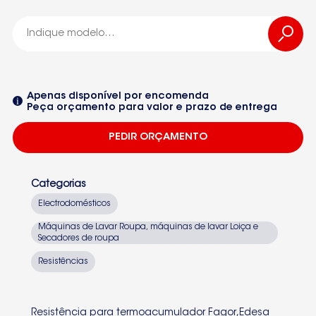
Termoacumulador Edesa
Termoacumulador Edesa
Apenas disponível por encomenda
Peça orçamento para valor e prazo de entrega
Termoacumulador Edesa
PEDIR ORÇAMENTO
Termoacumulador Edesa
Termoacumulador Edesa
Categorias
Termoacumulador Edesa
Electrodomésticos
Termoacumulador Edesa
Máquinas de Lavar Roupa, máquinas de lavar Loiça e
Secadores de roupa
Seleccione um dos equipamentos da lista
Termoacumulador Edesa
Resistências
Termoacumulador Edesa
Termoacumulador Edesa
Resistência para termoacumulador Fagor,Edesa