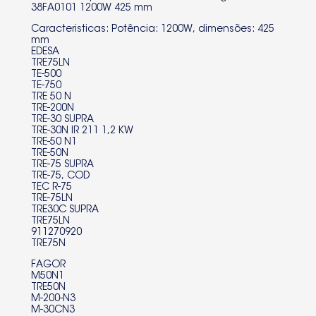
38FA0101 1200W 425 mm
Termoacumulador Edesa
Caracteristicas: Potência: 1200W, dimensões: 425
Termoacumulador Edesa
mm
EDESA
Termoacumulador Edesa
TRE75LN
TE-500
TE-750
Termoacumulador Edesa
TRE 50 N
TRE-200N
Termoacumulador Edesa
TRE-30 SUPRA
TRE-30N IR 211 1,2 KW
Termoacumulador Edesa
TRE-50 N1
TRE-50N
TRE-75 SUPRA
Termoacumulador Edesa
TRE-75, COD
TEC R-75
Termoacumulador Fagor
TRE-75LN
TRE30C SUPRA
Termoacumulador Fagor
TRE75LN
911270920
TRE75N
Termoacumulador Fagor
FAGOR
Termoacumulador Fagor
M50N1
TRE50N
Termoacumulador Fagor
M-200-N3
M-30CN3