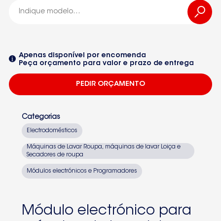
81717182
-81717182
Apenas disponível por encomenda
Peça orçamento para valor e prazo de entrega
904010209
PEDIR ORÇAMENTO
DW658FI
DW6-58FI
Categorias
DV658FI
Electrodomésticos
Seleccione um dos equipamentos da lista
Máquinas de Lavar Roupa, máquinas de lavar Loiça e
Secadores de roupa
Módulos electrónicos e Programadores
Módulo electrónico para