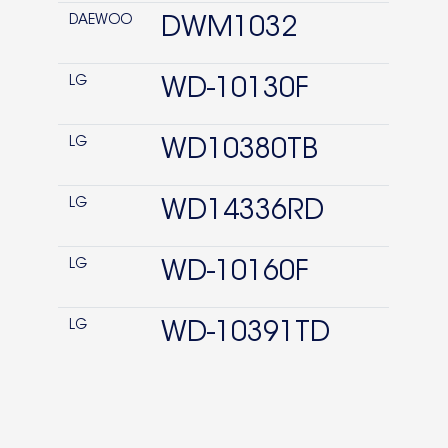
DAEWOO
DWM1032
LG
WD-10130F
LG
WD10380TB
LG
WD14336RD
LG
WD-10160F
LG
WD-10391TD