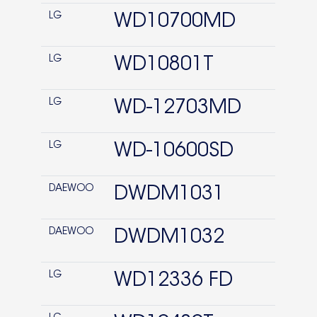
WD-11150FB
LG
WD10700MD
F1292TDWAB
LG
WD10801T
WS-14370HD
WD13150SB
LG
WD-12703MD
DWM1032
WD14336RD
LG
WD-10600SD
DAEWOO
DWDM1031
DAEWOO
DWDM1032
LG
WD12336 FD