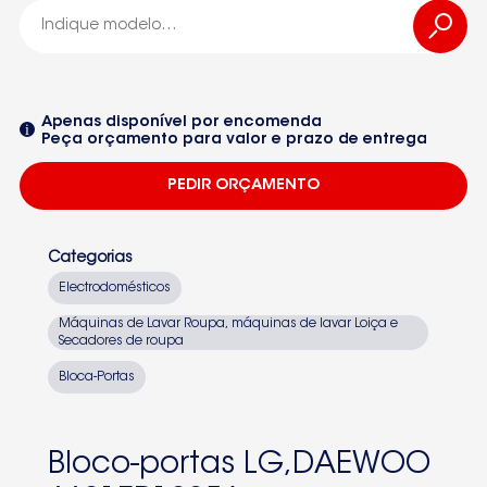
WD10140T
WD10801T
Apenas disponível por encomenda
Peça orçamento para valor e prazo de entrega
WD-10700MDS
PEDIR ORÇAMENTO
WD10700MD
WD-10391TD
Categorias
WD10480T
Electrodomésticos
WD1090FB
Máquinas de Lavar Roupa, máquinas de lavar Loiça e
Secadores de roupa
Seleccione um dos equipamentos da lista
WD80140T
Bloca-Portas
WD-10600SD
DWDM1031
Bloco-portas LG,DAEWOO
DWDM1032