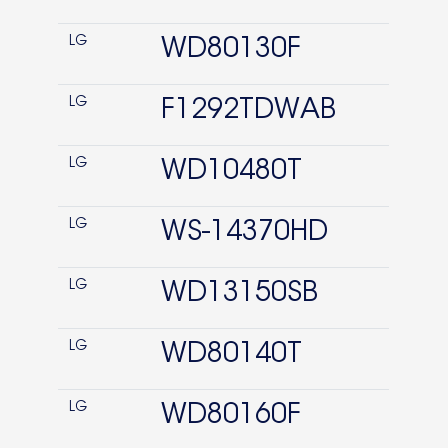
LG
WD80130F
LG
F1292TDWAB
LG
WD10480T
LG
WS-14370HD
LG
WD13150SB
LG
WD80140T
LG
WD80160F