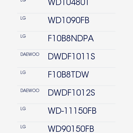
LG
WD10480T
LG
WD1090FB
LG
F10B8NDPA
DAEWOO
DWDF1011S
LG
F10B8TDW
DAEWOO
DWDF1012S
LG
WD-11150FB
LG
WD90150FB