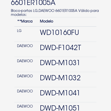
6601ER1005A
DWD-M1032
Bloco-portas LG,DAEWOO 6601ER1005A Válido para
modelos:
DWD-M1051
**Marca
Modelo
WD-10160F
LG
WD10160FU
WD80130F
WD10130F
DAEWOO
DWD-F1042T
WD-10130F
DAEWOO
WD80160F
DWD-M1031
WD-10801T
DAEWOO
DWD-M1032
WD10160FU
WD90150FB
DAEWOO
DWD-M1041
WD-12703MD
DAEWOO
DWD-M1051
WD10380TB